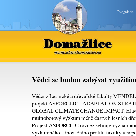
Fotogalerie
Domažlice
www.zlatedomazlice.cz
Vědci se budou zabývat využití
Vědci z Lesnické a dřevařské fakulty MENDEL
projekt ASFORCLIC - ADAPTATION STRA
GLOBAL CLIMATE CHANGE IMPACT. Hlavním
multioborový výzkum méně častých lesních dřevi
Projekt ASFORCLIC rovněž sehraje významnou r
výzkumného a inovačního profilu fakulty a na