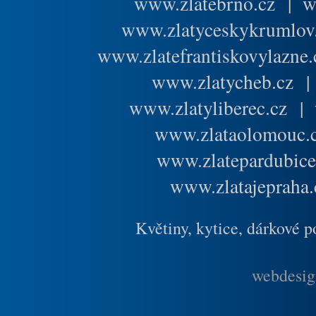
www.zlatebrno.cz
|
w
www.zlatyceskykrumlov
www.zlatefrantiskovylazne.
www.zlatycheb.cz
www.zlatyliberec.cz
|
www.zlataolomouc.
www.zlatepardubice
www.zlatajepraha.
Květiny, kytice, dárkové 
webdesig