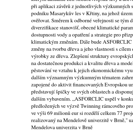
při aplikaci závěrů z jednotlivých výzkumných s
podniku Masarykův les v Křtiny, na jehož územ
ověřovat. Směrem k odborné veřejnosti se tým d
diverzifikace stanovišť, obecné klimatické param
dostupnosti vody a opatření a strategie pro při
klimatickým změnám. Dále bude ASFORCLIC p
změny na tvorbu dřeva a jeho vlastnosti s cílem
výrobky ze dřeva. Zlepšení struktury evropskýc
na dostatečnou produkci a kvalitu dřeva a mode
pěstování ve vztahu k jejich ekonomickému využ
dalším významným výzkumným tématem zahrnut
zapojené do aktivit financovaných Evropskou u
představují špičky ve svých oblastech a disponu
dalším vybavením. „ASFORCLIC uspěl v konkur
předložených ve výzvě Twinning rámcového pr
ve výši 69 milionů eur si rozdělí celkem 77 proj
realizovaný na Mendelově univerzitě v Brně," uz
Mendelova univerzita v Brně