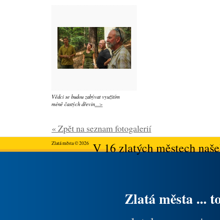
Vědci se budou zabývat využitím
méně častých dřevin
...>
« Zpět na seznam fotogalerií
Zlatá města © 2026
V 16 zlatých městech našeh
Zlatá města ... t