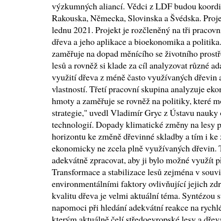
výzkumných aliancí. Vědci z LDF budou koordin
Rakouska, Německa, Slovinska a Švédska. Pro
lednu 2021. Projekt je rozčleněný na tři pracovní
dřeva a jeho aplikace a bioekonomika a politika
zaměřuje na dopad měnícího se životního prostře
lesů a rovněž si klade za cíl analyzovat různé ad
využití dřeva z méně často využívaných dřevin
vlastností. Třetí pracovní skupina analyzuje ek
hmoty a zaměřuje se rovněž na politiky, které 
strategie," uvedl Vladimír Gryc z Ústavu nauky 
technologií. Dopady klimatické změny na lesy
horizontu ke změně dřevinné skladby a tím i ke 
ekonomicky ne zcela plně využívaných dřevin. T
adekvátně zpracovat, aby ji bylo možné využít p
Transformace a stabilizace lesů zejména v souvi
environmentálními faktory ovlivňující jejich zdra
kvalitu dřeva je velmi aktuální téma. Syntézou s
napomoci při hledání adekvátní reakce na rychl
kterým aktuálně čelí středoevropské lesy a dře